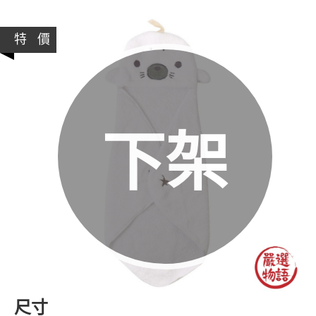
特 價
下架
尺寸