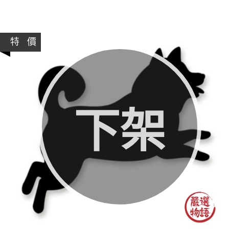
特 價
下架