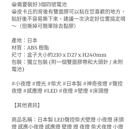
😁需要裝好3個四號電池
😁皮卡丘的背後有雙面膠可以粘在您喜歡的地方，
粘好後不容易撕下來，建議一次決定好位置搞定唷
～（但撕掉可簡單除去黏膠）
產地：日本
材質：ABS 樹脂
尺寸：盒子大小約210 x D27 x H240mm
包裝：獨立包裝 (附一個雙面膠帶和大頭針 / 未附
電池)
#小夜燈 #燈光 #柴犬 #日本製 #神奇夜燈 #聲控
夜燈 #感應燈 #LED #夜燈 #壁燈 #床頭燈
【其他資訊】
商品名稱：日本製 LED聲控柴犬壁燈 小夜燈 床頭
燈 感應小夜燈 感應燈 壁燈 燈 夜燈 柴犬夜燈 小燈