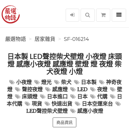
選單
嚴選物語
嚴選物語
居家雜貨
SF-016214
日本製 LED聲控柴犬壁燈 小夜燈 床頭
燈 感應小夜燈 感應燈 壁燈 燈 夜燈 柴
犬夜燈 小燈
小夜燈
燈光
柴犬
日本製
神奇夜
燈
聲控夜燈
感應燈
LED
夜燈
壁
燈
床頭燈
日本進口
日本
代購
日
本代購
現貨
快速出貨
日本空運來台
LED聲控柴犬壁燈
感應小夜燈
商品資訊