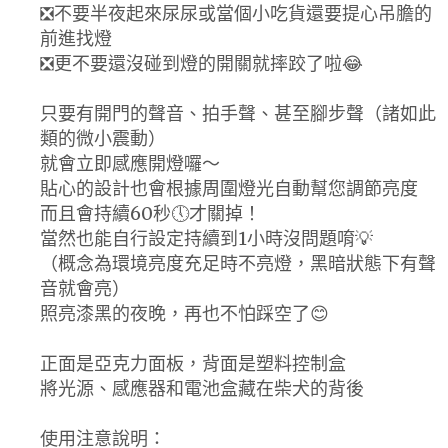
❎不要半夜起來尿尿或當個小吃貨還要提心吊膽的
前進找燈
❎更不要還沒碰到燈的開關就摔跤了啦😂
只要有開門的聲音、拍手聲、甚至腳步聲（諸如此
類的微小震動）
就會立即感應開燈囉～
貼心的設計也會根據周圍燈光自動幫您調節亮度
而且會持續60秒🕔才關掉！
當然也能自行設定持續到1小時沒問題唷💡
（概念為環境亮度充足時不亮燈，黑暗狀態下有聲
音就會亮）
照亮漆黑的夜晚，再也不怕踩空了😊
正面是亞克力面板，背面是塑料控制盒
將光源、感應器和電池盒藏在柴犬的背後
使用注意說明：