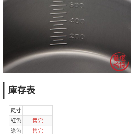
庫存表
尺寸
紅色
售完
綠色
售完