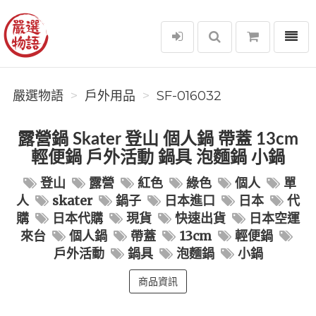
選單
嚴選物語
嚴選物語
戶外用品
SF-016032
露營鍋 Skater 登山 個人鍋 帶蓋 13cm
輕便鍋 戶外活動 鍋具 泡麵鍋 小鍋
登山
露營
紅色
綠色
個人
單
人
skater
鍋子
日本進口
日本
代
購
日本代購
現貨
快速出貨
日本空運
來台
個人鍋
帶蓋
13cm
輕便鍋
戶外活動
鍋具
泡麵鍋
小鍋
商品資訊