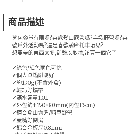
商品描述
背包容量有限嗎?喜歡登山露營嗎?喜歡野營嗎?喜
歡戶外活動嗎?還是喜歡騎摩托車環島?
想要帶的東西太多,卻難以取捨,該買一個它了
✔綠色/紅色兩色可挑
✔個人單鍋剛剛好
✔約190g(不含外盒)
✔輕巧好攜帶
✔滿水容量1.0L
✔外徑約Φ150×80mm(內徑13cm)
✔適合登山露營/騎車野營
✔壺嘴好倒湯
✔鋁合金板厚0.8mm