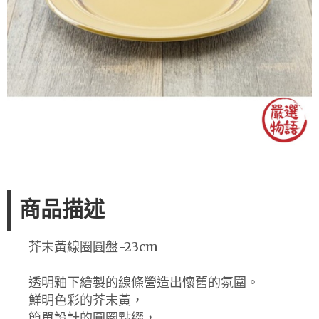
商品描述
芥末黃線圈圓盤-23cm
透明釉下繪製的線條營造出懷舊的氛圍。
鮮明色彩的芥末黃，
簡單設計的圓圈點綴，