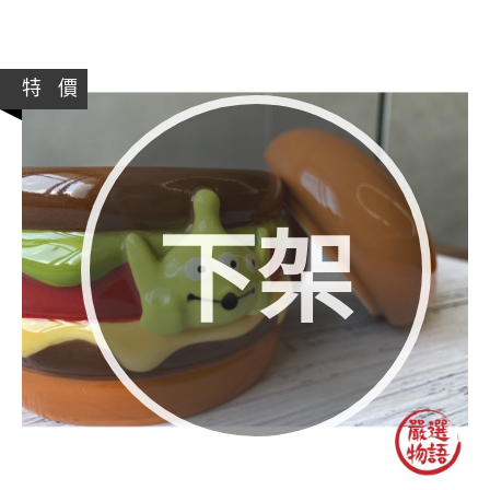
特 價
下架