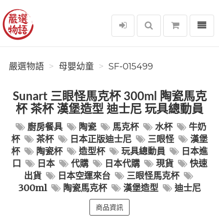
選單
嚴選物語
嚴選物語
母嬰幼童
SF-015499
Sunart 三眼怪馬克杯 300ml 陶瓷馬克
杯 茶杯 漢堡造型 迪士尼 玩具總動員
廚房餐具
陶瓷
馬克杯
水杯
牛奶
杯
茶杯
日本正版迪士尼
三眼怪
漢堡
杯
陶瓷杯
造型杯
玩具總動員
日本進
口
日本
代購
日本代購
現貨
快速
出貨
日本空運來台
三眼怪馬克杯
300ml
陶瓷馬克杯
漢堡造型
迪士尼
商品資訊