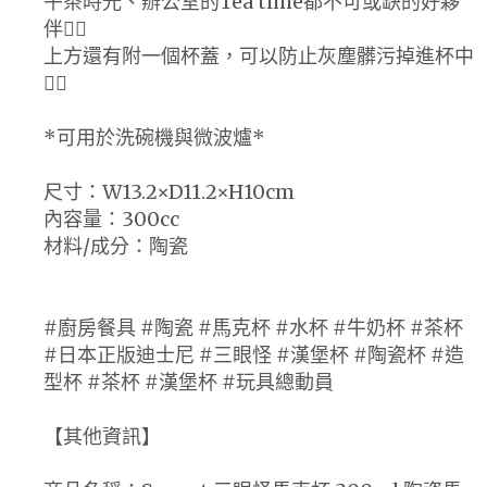
午茶時光、辦公室的Tea time都不可或缺的好夥
伴👍🏻
上方還有附一個杯蓋，可以防止灰塵髒污掉進杯中
👌🏻
*可用於洗碗機與微波爐*
尺寸：W13.2×D11.2×H10cm
內容量：300cc
材料/成分：陶瓷
#廚房餐具 #陶瓷 #馬克杯 #水杯 #牛奶杯 #茶杯
#日本正版迪士尼 #三眼怪 #漢堡杯 #陶瓷杯 #造
型杯 #茶杯 #漢堡杯 #玩具總動員
【其他資訊】