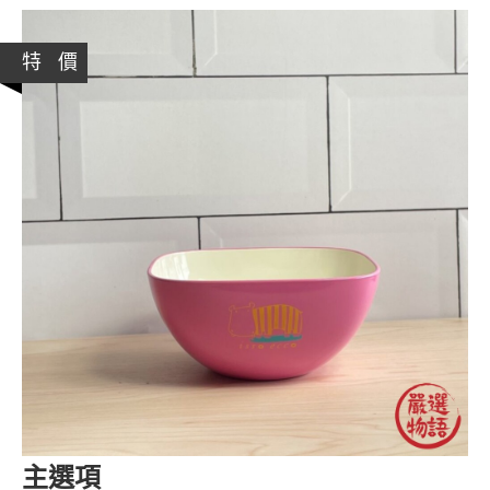
特 價
主選項