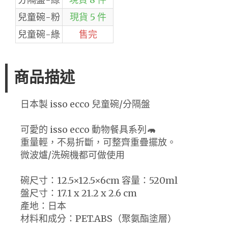
兒童碗-粉
現貨 5 件
兒童碗-綠
售完
商品描述
日本製 isso ecco 兒童碗/分隔盤
可愛的 isso ecco 動物餐具系列🦛
重量輕，不易折斷，可整齊重疊擺放。
微波爐/洗碗機都可做使用
碗尺寸：12.5×12.5×6cm 容量：520ml
盤尺寸：17.1 x 21.2 x 2.6 cm
產地：日本
材料和成分：PET.ABS（聚氨酯塗層）