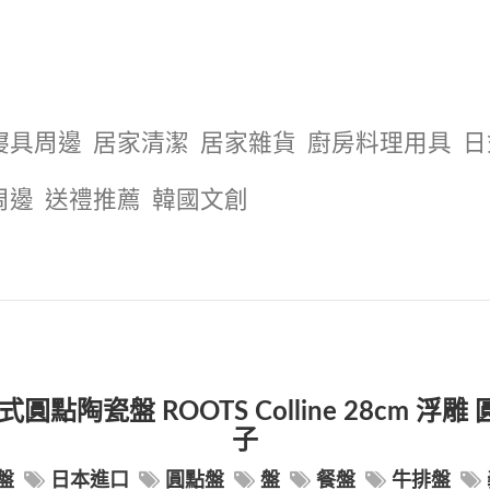
寢具周邊
居家清潔
居家雜貨
廚房料理用具
日
周邊
送禮推薦
韓國文創
圓點陶瓷盤 ROOTS Colline 28cm 浮
子
盤
日本進口
圓點盤
盤
餐盤
牛排盤