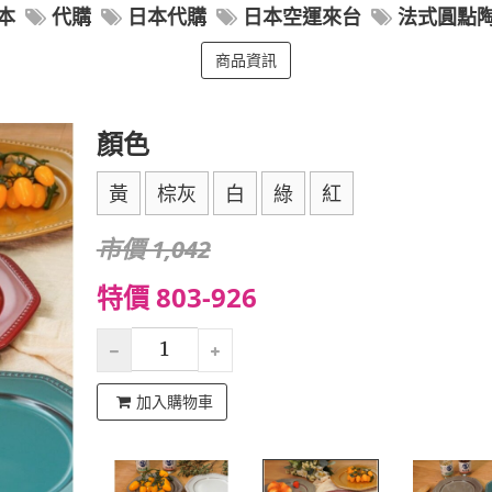
本
代購
日本代購
日本空運來台
法式圓點
商品資訊
顏色
黃
棕灰
白
綠
紅
市價 1,042
特價 803-926
加入購物車