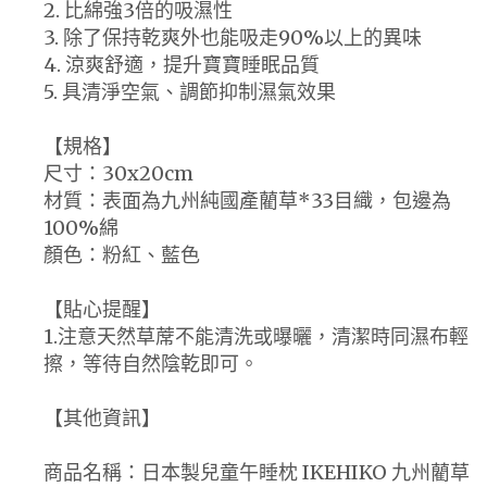
2. 比綿強3倍的吸濕性
3. 除了保持乾爽外也能吸走90%以上的異味
4. 涼爽舒適，提升寶寶睡眠品質
5. 具清淨空氣、調節抑制濕氣效果
【規格】
尺寸：30x20cm
材質：表面為九州純國產藺草*33目織，包邊為
100%綿
顏色：粉紅、藍色
【貼心提醒】
1.注意天然草蓆不能清洗或曝曬，清潔時同濕布輕
擦，等待自然陰乾即可。
【其他資訊】
商品名稱：日本製兒童午睡枕 IKEHIKO 九州藺草