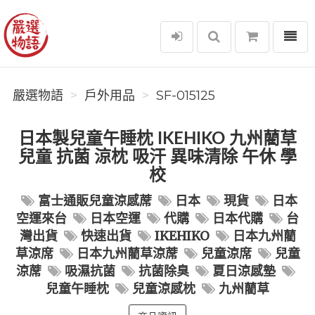
選單
嚴選物語
嚴選物語
戶外用品
SF-015125
日本製兒童午睡枕 IKEHIKO 九州藺草
兒童 抗菌 涼枕 吸汗 異味清除 午休 學
校
富士通販兒童涼感蓆
日本
現貨
日本
空運來台
日本空運
代購
日本代購
台
灣出貨
快速出貨
IKEHIKO
日本九州藺
草涼席
日本九州藺草涼蓆
兒童涼席
兒童
涼蓆
吸濕抗菌
抗菌除臭
夏日涼感墊
兒童午睡枕
兒童涼感枕
九州藺草