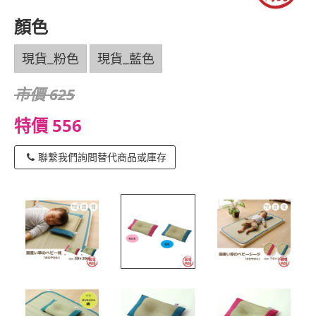
顏色
現貨_粉色
現貨_藍色
市價 625
特價 556
聯繫我們詢問替代商品或庫存