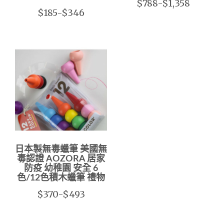
$788-$1,358
$185-$346
日本製無毒蠟筆 美國無
毒認證 AOZORA 居家
防疫 幼稚園 安全 6
色/12色積木蠟筆 禮物
$370-$493