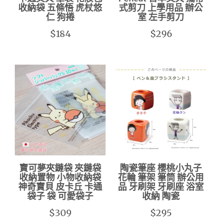
收納袋 五條悟 虎杖悠
式剪刀 上學用品 辦公
仁 狗捲
室 左手剪刀
$184
$296
寶可夢夾鏈袋 夾鏈袋
陶瓷筆座 櫻桃小丸子
收納置物 小物收納袋
花輪 筆架 筆筒 辦公用
神奇寶貝 皮卡丘 卡通
品 牙刷架 牙刷座 浴室
袋子 袋 可愛袋子
收納 陶瓷
$309
$295