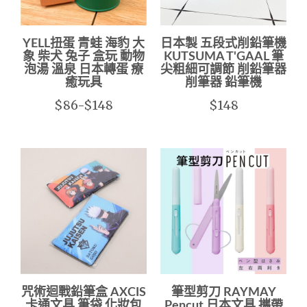
YELL扭蛋 青蛙 海豹 大
日本製 五段式削鉛筆機
象 柴犬 兔子 盒玩 動物
KUTSUMA T'GAAL 筆
泡湯 溫泉 日本轉蛋 療
尖粗細可調節 削鉛筆器
癒玩具
削筆器 鉛筆機
$86-$148
$148
咒術迴戰鉛筆盒 AXCIS
筆型剪刀 RAYMAY
卡通文具 筆袋 化妝包
Pencut 日本文具 攜帶