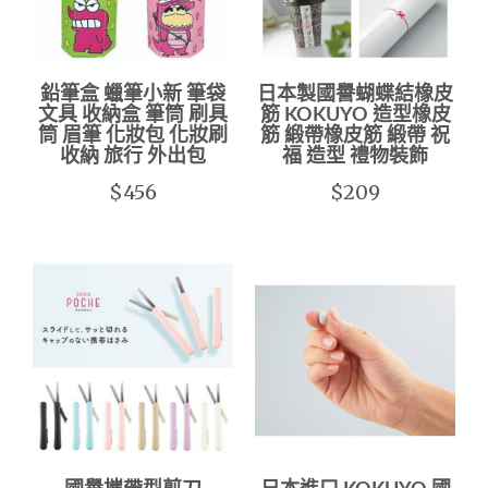
鉛筆盒 蠟筆小新 筆袋
日本製國譽蝴蝶結橡皮
文具 收納盒 筆筒 刷具
筋 KOKUYO 造型橡皮
筒 眉筆 化妝包 化妝刷
筋 緞帶橡皮筋 緞帶 祝
收納 旅行 外出包
福 造型 禮物裝飾
$456
$209