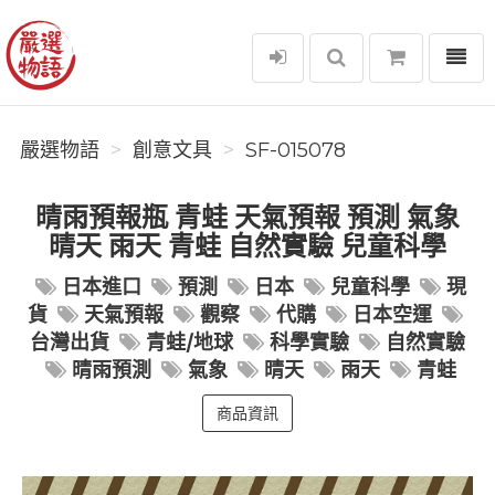
選單
嚴選物語
嚴選物語
創意文具
SF-015078
晴雨預報瓶 青蛙 天氣預報 預測 氣象
晴天 雨天 青蛙 自然實驗 兒童科學
日本進口
預測
日本
兒童科學
現
貨
天氣預報
觀察
代購
日本空運
台灣出貨
青蛙/地球
科學實驗
自然實驗
晴雨預測
氣象
晴天
雨天
青蛙
商品資訊