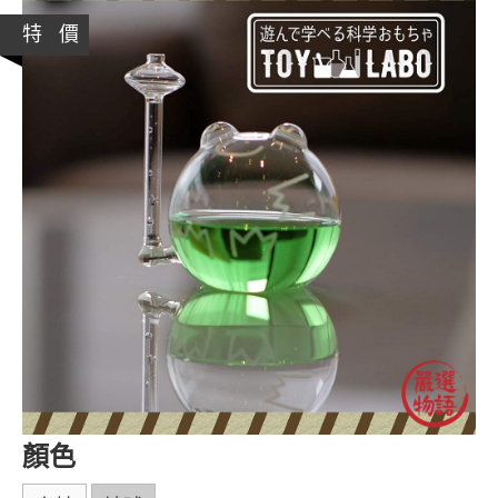
特 價
顏色